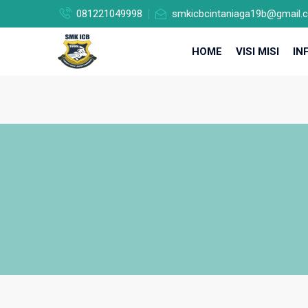
081221049998
smkicbcintaniaga19b@gmail.
HOME
VISI MISI
IN